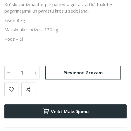
Krēslu var izmantot pie pacienta gultas, arī kā tualetes
pagarinājumu un parastu krēslu sēdēšanai.
Svārs 8 kg
Maksimala slodze – 130 kg
Pods – 5l
Pievienot Grozam
Veikt Maksājumu