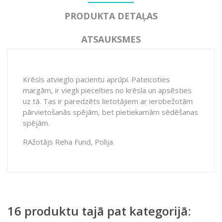
PRODUKTA DETAĻAS
ATSAUKSMES
Krēsls atvieglo pacientu aprūpi. Pateicoties
margām, ir viegli piecelties no krēsla un apsēsties
uz tā. Tas ir paredzēts lietotājiem ar ierobežotām
pārvietošanās spējām, bet pietiekamām sēdēšanas
spējām.
RAžotājs Reha Fund, Polija
16 produktu tajā pat kategorijā: