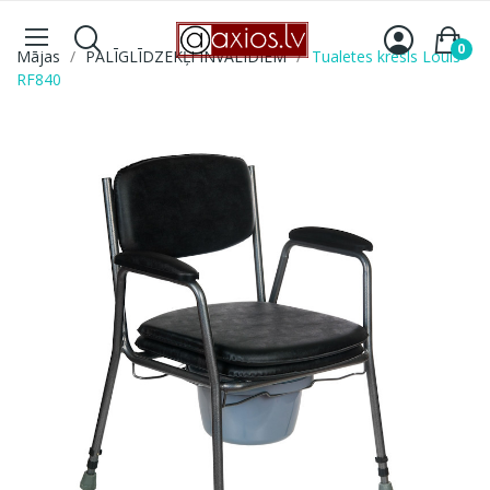
0
Mājas
PALĪGLĪDZEKĻI INVALĪDIEM
Tualetes krēsls Louis
RF840