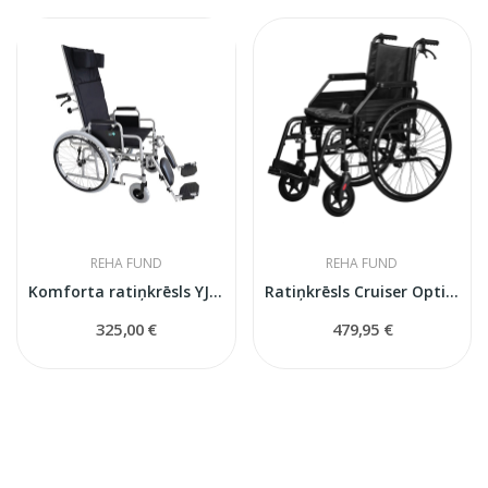
REHA FUND
REHA FUND
Komforta ratiņkrēsls YJ-011
Ratiņkrēsls Cruiser Optima RF-21
325,00 €
479,95 €