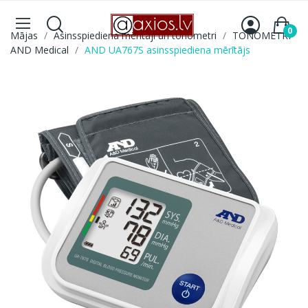
0
Mājas
Asinsspiediena mērītāji un tonometri
TONOMETRI
AND Medical
AND UA767S asinsspiediena mērītājs