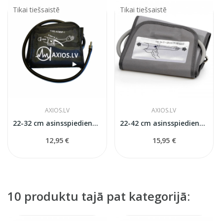
Tikai tiešsaistē
Tikai tiešsaistē
AXIOS.LV
AXIOS.LV
22-32 cm asinsspiediena mērītaja manšete...
22-42 cm asinsspiediena mērītāja manšete
12,95 €
15,95 €
10 produktu tajā pat kategorijā: