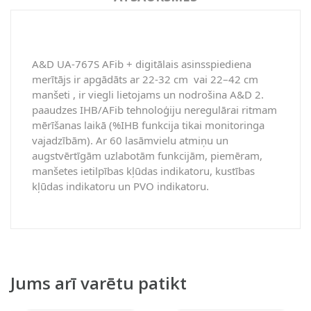
A&D UA-767S AFib + digitālais asinsspiediena
merītājs ir apgādāts ar 22-32 cm vai 22–42 cm
manšeti , ir viegli lietojams un nodrošina A&D 2.
paaudzes IHB/AFib tehnoloģiju neregulārai ritmam
mērīšanas laikā (%IHB funkcija tikai monitoringa
vajadzībām). Ar 60 lasāmvielu atmiņu un
augstvērtīgām uzlabotām funkcijām, piemēram,
manšetes ietilpības kļūdas indikatoru, kustības
kļūdas indikatoru un PVO indikatoru.
Jums arī varētu patikt