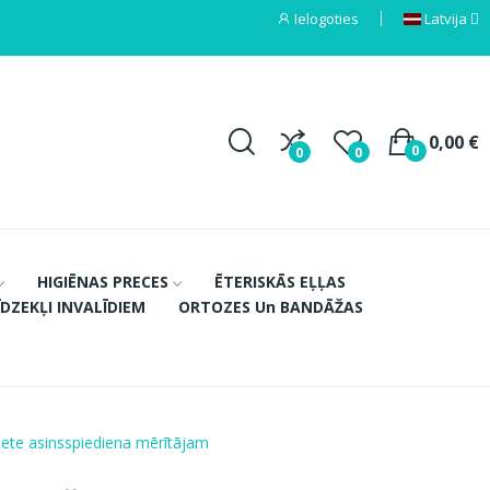
Ielogoties
Latvija
0,00 €
0
0
0
HIGIĒNAS PRECES
ĒTERISKĀS EĻĻAS
ĪDZEKĻI INVALĪDIEM
ORTOZES Un BANDĀŽAS
ete asinsspiediena mērītājam