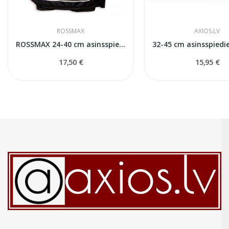
ROSSMAX
AXIOS.LV
ROSSMAX 24-40 cm asinsspiedeina mērītāja manšete
17,50 €
15,95 €