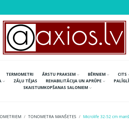
TERMOMETRI
ĀRSTU PRAKSEM
BĒRNIEM
CITS
A
ZĀĻU TĒJAS
REHABILITĀCIJA UN APRŪPE
PALĪGL
SKAISTUMKOPŠANAS SALONIEM
NOMETRIEM
TONOMETRA MANŠETES
Microlife 32-52 cm manš