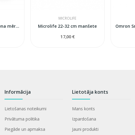
MICROLIFE
32-45 cm asinsspiediena mērītāja manšete
Microlife 22-32 cm manšete
17,00 €
Informācija
Lietotāja konts
Lietošanas noteikumi
Mans konts
Privātuma politika
Izpardošana
Piegāde un apmaksa
Jauni produkti