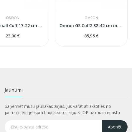
OMRON
OMRON
Omron Small Cuff 17-22 cm manšete
Omron GS Cuff2 32-42 cm manšete
23,00 €
85,95 €
Jaunumi
Saņemiet mūsu jaunākās ziņas. Jūs varāt atrakstities no
jaumumiem jebkurā brīdī atsūtot ziņu STOP uz mūsu epastu
Abonēt