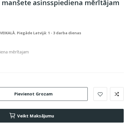
m manšete asinsspiediena mērītājam
IKALĀ. Piegāde Latvijā: 1 - 3 darba dienas
iena mērītajam
Pievienot Grozam
Veikt Maksājumu