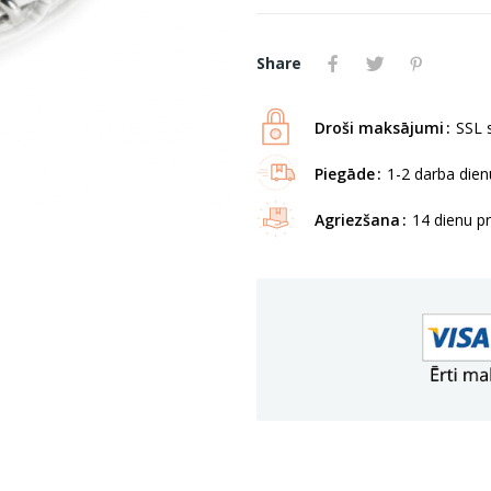
Share
Droši maksājumi
SSL s
Piegāde
1-2 darba dienu
Agriezšana
14 dienu p