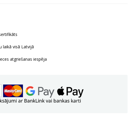
ertifikāts
 laikā visā Latvijā
reces atgriešanas iespēja