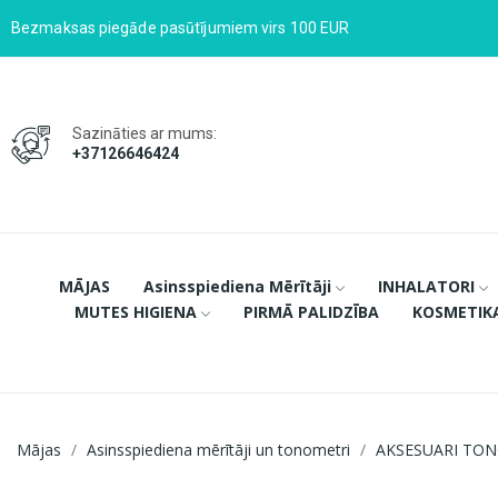
Bezmaksas piegāde pasūtījumiem virs 100 EUR
Sazināties ar mums:
+37126646424
MĀJAS
Asinsspiediena Mērītāji
INHALATORI
MUTES HIGIENA
PIRMĀ PALIDZĪBA
KOSMETIK
Mājas
Asinsspiediena mērītāji un tonometri
AKSESUARI TO