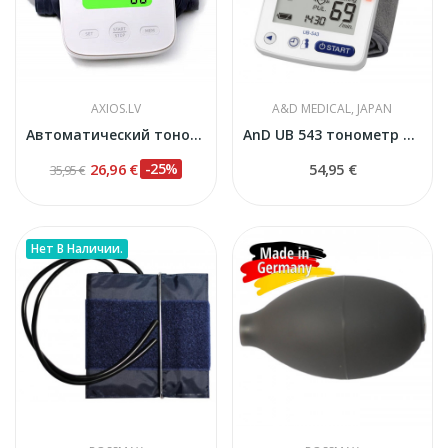
AXIOS.LV
A&D MEDICAL, JAPAN
Автоматический тонометр на предплечье AXFC-BP120
AnD UB 543 тонометр на запястье
26,96 €
-25%
54,95 €
35,95 €
Нет В Наличии.