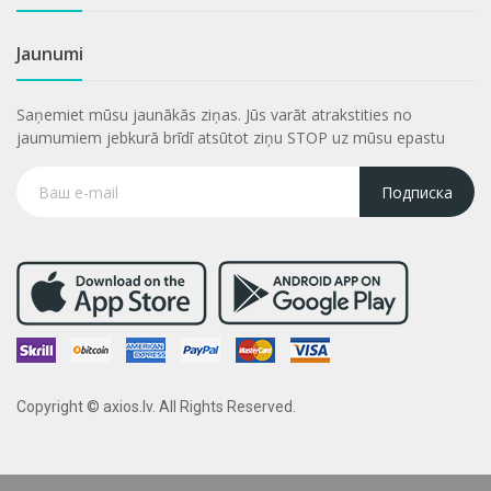
Jaunumi
Saņemiet mūsu jaunākās ziņas. Jūs varāt atrakstities no
jaumumiem jebkurā brīdī atsūtot ziņu STOP uz mūsu epastu
Подписка
Copyright © axios.lv. All Rights Reserved.