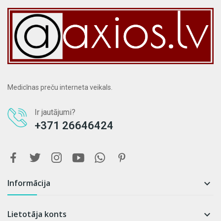
Medicīnas preču interneta veikals.
Ir jautājumi?
+371 26646424
Informācija

Lietotāja konts
