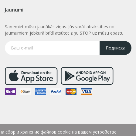
Jaunumi
Saņemiet mūsu jaunākās ziņas. Jūs varāt atrakstities no
jaumumiem jebkurā brīdī atsūtot ziņu STOP uz mūsu epastu
Подписка
на сбор и хранение файлов cookie на вашем устройстве