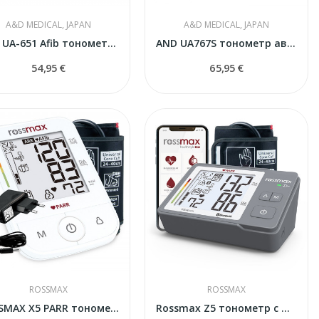
A&D MEDICAL, JAPAN
A&D MEDICAL, JAPAN
AND UA-651 Afib тонометр с адаптером
AND UA767S тонометр автоматический
54,95 €
65,95 €
ROSSMAX
ROSSMAX
ROSSMAX X5 PARR тонометр с адаптером
Rossmax Z5 тонометр с мерцательной аритмией