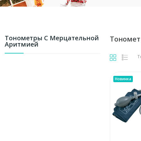
Тонометры С Мерцательной
Тономет
Аритмией
Т
Новинка