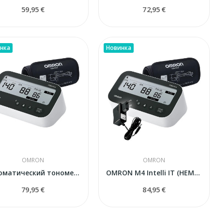
59,95 €
72,95 €
нка
Новинка
OMRON
OMRON
Автоматический тонометр Omron M4 Intelli IT...
OMRON M4 Intelli IT (HEM-7196T1-FLE)...
79,95 €
84,95 €