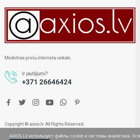
Medicīnas preču interneta veikals.
Ir jautājumi?
+371 26646424
Copyright © axios.lv. All Rights Reserved.
AXIOS.LV использует файлы cookie и системы аналитики. Ес