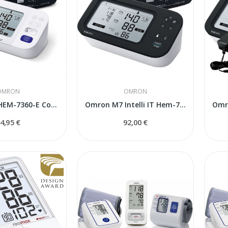
OMRON
OMRON
Omron M6 HEM-7360-E Comfort тонометр с адаптером
Omron M7 Intelli IT Hem-7380T1 тонометр
4,95 €
92,00 €