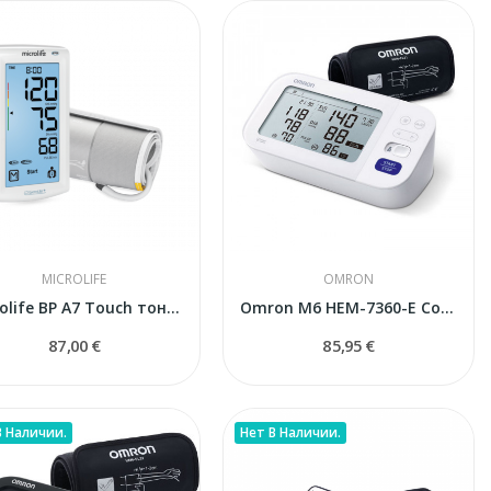
MICROLIFE
OMRON
Microlife BP A7 Touch тонометр автоматический
Omron M6 HEM-7360-E Comfort тонометр
87,00 €
85,95 €
В Наличии.
Нет В Наличии.