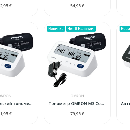
2,95 €
54,95 €
Новинка
Нет В Наличии.
Нови
OMRON
OMRON
Автоматический тонометр OMRON M3 Comfort AFib...
Тонометр OMRON M3 Comfort AFib (HEM-7196-FLE) с...
1,95 €
79,95 €