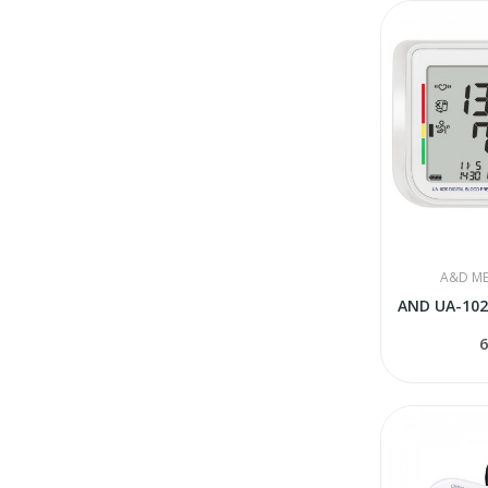
A&D ME
6