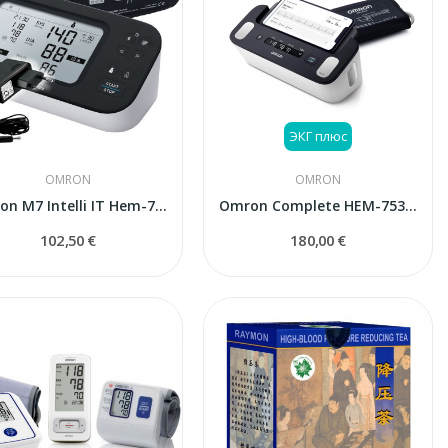
ЭКГ плюс
OMRON
OMRON
Omron M7 Intelli IT Hem-7380T1 тонометр с...
Omron Complete HEM-7530T-E3
102,50 €
180,00 €