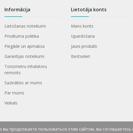
Informācija
Lietotāja konts
Lietošanas noteikumi
Mans konts
Privātuma politika
Izpardošana
Piegāde un apmaksa
Jauni produkti
Garantijas noteikumi
Bestseleri
Tonometru inhalatoru
remonts
Sazināties ar mums
Par mums
Veikals
ли вы продолжаете пользоваться этим сайтом, вы соглашаетесь 