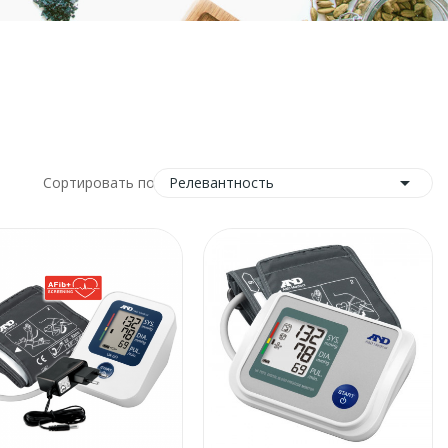

Релевантность
Сортировать по: