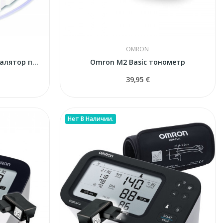
OMRON
Omron AIR PRO NE-C900 ингалятор профессиональный
Omron M2 Basic тонометр
39,95 €
Нет В Наличии.