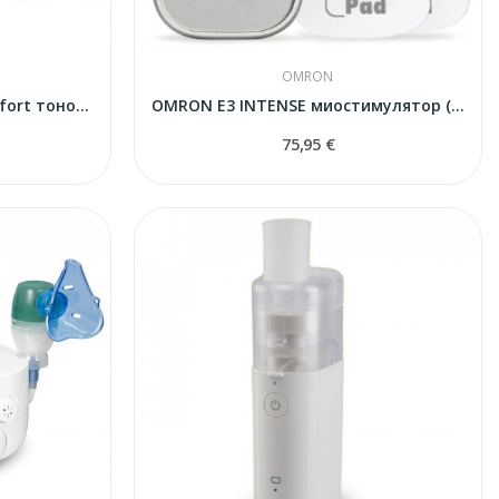
OMRON
Omron M6 HEM-7360-E Comfort тонометр с адаптером
OMRON E3 INTENSE миостимулятор (электромассажер)
75,95 €