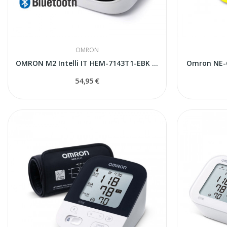
OMRON
OMRON M2 Intelli IT HEM-7143T1-EBK тонометр...
Omron NE-
54,95 €