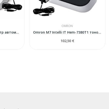
OMRON
Omron M4 Intelli IT тонометр автоматический
Omron M7 Intelli IT Hem-7380T1 тонометр с...
102,50 €