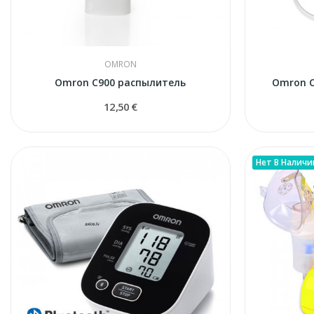
OMRON
Omron C900 распылитель
Omron C
12,50 €
Нет В Наличи