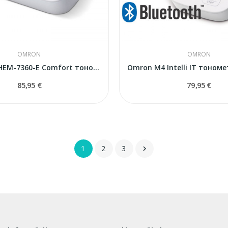
OMRON
OMRON
Omron M6 HEM-7360-E Comfort тонометр
85,95 €
79,95 €
1
2
3
