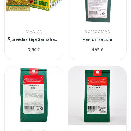
SAMAHAN
BIOPROGRAMA
Ājurvēdas tēja Samahan Natural, 10 paciņas
Чай от кашля
7,50 €
4,95 €