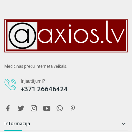
Medicīnas preču interneta veikals.
Ir jautājumi?
+371 26646424
Informācija
