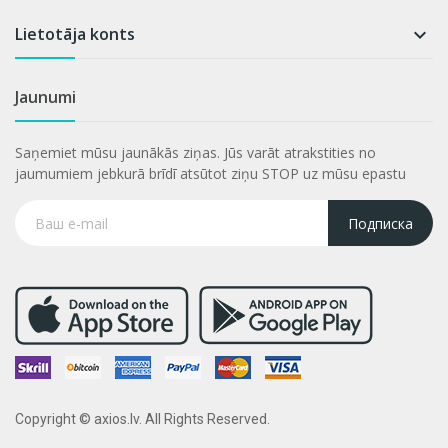
Lietotāja konts

Jaunumi
Saņemiet mūsu jaunākās ziņas. Jūs varāt atrakstities no
jaumumiem jebkurā brīdī atsūtot ziņu STOP uz mūsu epastu
Подписка
Copyright © axios.lv. All Rights Reserved.