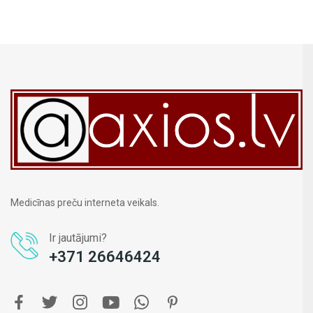
Medicīnas preču interneta veikals.
Ir jautājumi?
+371 26646424