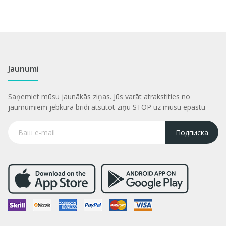
Jaunumi
Saņemiet mūsu jaunākās ziņas. Jūs varāt atrakstities no
jaumumiem jebkurā brīdī atsūtot ziņu STOP uz mūsu epastu
Подписка