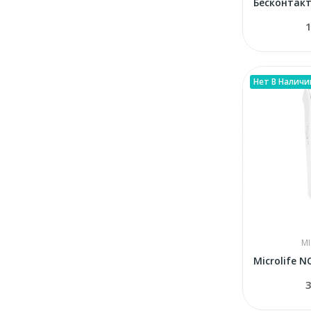
1
Нет В Наличи
MI
3