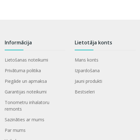
Informācija
Lietotāja konts
Lietošanas noteikumi
Mans konts
Privātuma politika
Izpardošana
Piegāde un apmaksa
Jauni produkti
Garantijas noteikumi
Bestseleri
Tonometru inhalatoru
remonts
Sazināties ar mums
Par mums