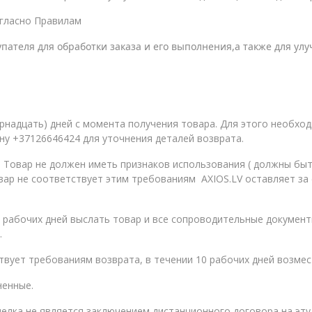
огласно Правилам
ателя для обработки заказа и его выполнения,а также для ул
ырнадцать) дней с момента получения товара. Для этого необх
ону +37126646424 для уточнения деталей возврата.
. Товар не должен иметь признаков использования ( должны быт
овар не соответствует этим требованиям AXIOS.LV оставляет за
рабочих дней выслать товар и все сопроводительные документы (
.
твует требованиям возврата, в течении 10 рабочих дней возмес
ненные.
сделка не является заключением дистанционного договора на эту