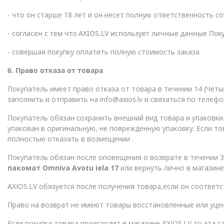
- что он старше 18 лет и он несет полную ответственность с
- согласен с тем что
AXIOS
.
LV
использует личные данные Покуп
- совершая покупку оплатить полную стоимость заказа
6. Право отказа от товара
Покупатель имеет право отказа от товара в течении 14 (Чет
заполнить и отправить на info@axios.lv и связаться по телеф
Покупатель обязан сохранить внешний вид товара и упаковки
упакован в оригинальную, не поврежденную упаковку. Если т
полностью отказать в возмещении .
Покупатель обязан после оповещения о возврате в течении 3 
пакомат Omniva Avotu iela 17
или вернуть лично в магазине
AXIOS.LV обязуется после получения товара,если он соответс
Право на возврат не имеют товары восстановленные или уце
Если покупка товара происходит в магазине AXIOS.LV то эта 