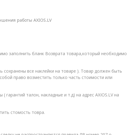
учшения работы AXIOS.LV
одимо заполнить бланк Возврата товара,который необходимо
ь сохранены все наклейки на товаре ). Товар должен быть
 собой право возместить только часть стоимости или
 гарантий талон, накладные и т.д) на адрес AXIOS.LV на
тить стомость товра.
 сделку не распространяются правила ЛР номер 207 о