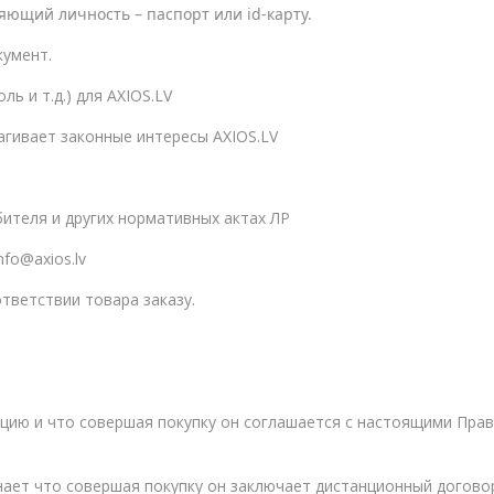
ряющий личность – паспорт или
id-
карту.
умент.
ь и т.д.) для AXIOS.LV
агивает законные интересы AXIOS.LV
ителя и других нормативных актах ЛР
fo@axios.lv
тветствии товара заказу.
цию и что совершая покупку он соглашается с настоящими Прав
нает что совершая покупку он заключает дистанционный догово