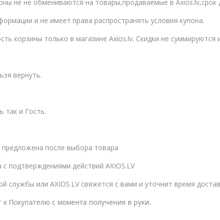
оны не не обмениваются на товары,продаваемые в Axios.lv,срок 
формации и не имеет права распространять условия купона.
 корзины только в магазине Axios.lv. Скидки не суммируются и д
ьзя вернуть.
 так и Гость.
м предложена после выбора товара
а с подтверждениями действий AXIOS.LV
ой службы или AXIOS.LV свяжется с вами и уточнит время достав
 к Покупателю с момента получения в руки.