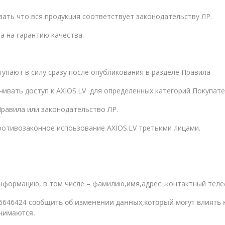
ать что вся продукция соответствует законодательству ЛР.
а на гарантию качества.
упают в силу сразу после опубликования в разделе Правила
чивать доступ к AXIOS.LV для определенных категорий Покупат
равила или законодательство ЛР.
противозаконное испоьзование AXIOS.LV третьими лицами.
нформацию, в том числе – фамилию,имя,адрес ,контактный тел
646424 сообщить об изменении данных,который могут влиять на
инимаются.