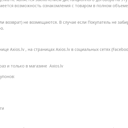
имеется возможность ознакомления с товаром в полном объеме 
и возврат) не возмещаются. В случае если Покупатель не забир
ро.
ице Axios.lv
,
на страницах Axios.lv в социальных сетях (Faceboo
аз и только в магазине Axios.lv
купонов:
ги