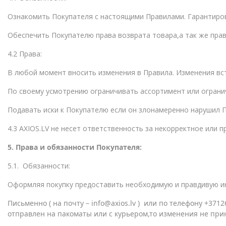
Ознакомить Покупателя с настоящими Правилами. Гарантиров
Обеспечить Покупателю права возврата товара,а так же прав
4.2 Права:
В любой момент вносить изменения в Правила. Изменения вст
По своему усмотрению ограничивать ассортимент или ограни
Подавать иски к Покупателю если он злонамеренно нарушил П
4.3 AXIOS.LV не несет ответственность за некорректное или 
5. Права и обязанности Покупателя:
5.1. Обязанности:
Оформляя покупку предоставить необходимую и правдивую и
Письменно ( на почту –
info@axios.lv )
или по телефону +37126
отправлен на пакоматы или с курьером,то изменения не пр