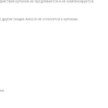
действия купонов не продлевается и не компенсируется.
ругие скидки Axios.lv не относятся к купонам.
ки.