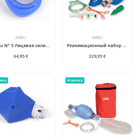
AMBU
AMBU
Ambu N° 5 Лицевая силиконовая маска (взрослая)
Реанимационный набор с мешком Ambu Mark IV в...
64,95 €
329,95 €
нка
Новинка