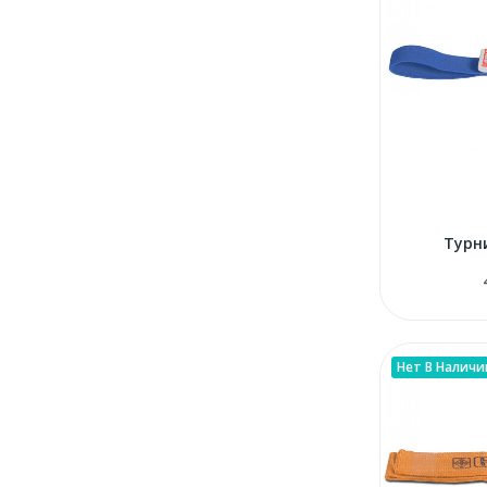
Турн
Нет В Наличи