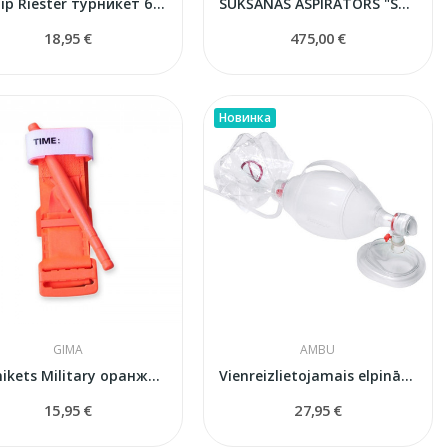
Ri-Clip Riester турникет без латекса
SŪKŠANAS ASPIRATORS "SUPER VEGA UZ RATIŅIEM"
18,95 €
475,00 €
Новинка
GIMA
AMBU
Turnikets Military оранжевый
Vienreizlietojamais elpināšanas maiss Ambu SPUR...
15,95 €
27,95 €