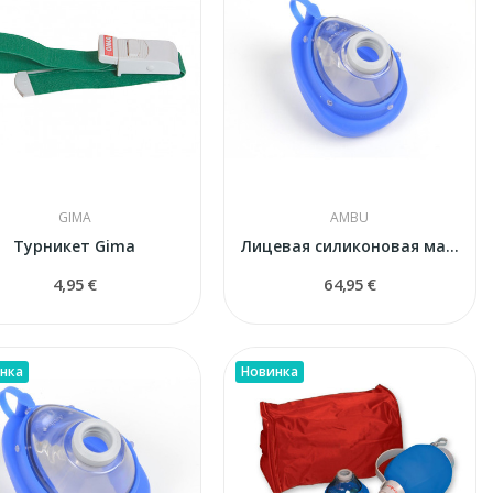
GIMA
AMBU
Турникет Gima
Лицевая силиконовая маска Ambu N° 3/4 (взрослая...
4,95 €
64,95 €
нка
Новинка