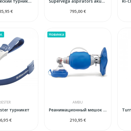
пневматический турникет RIESTER
Supervega aspirators akumulatora
35,95 €
795,00 €
и.
Новинка
RIESTER
AMBU
iester турникет
Реанимационный мешок Ambu Mark IV для взрослых...
6,95 €
210,95 €