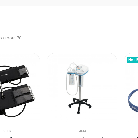
оваров: 70.
Нет 
RIESTER
GIMA