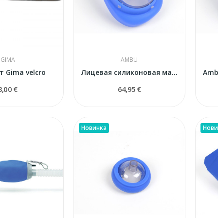
GIMA
AMBU
 Gima velcro
Лицевая силиконовая маска Ambu N° 6 (взрослая...
3,00 €
64,95 €
Новинка
Нови