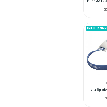
3
Нет В Наличи
Ri-Clip R
1