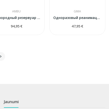
AMBU
GIMA
Кислородный резервуар Ambu для взрослых (1500 мл)
Одноразовый реанимационный ПВХ-набор для...
94,95 €
47,95 €

Jaunumi