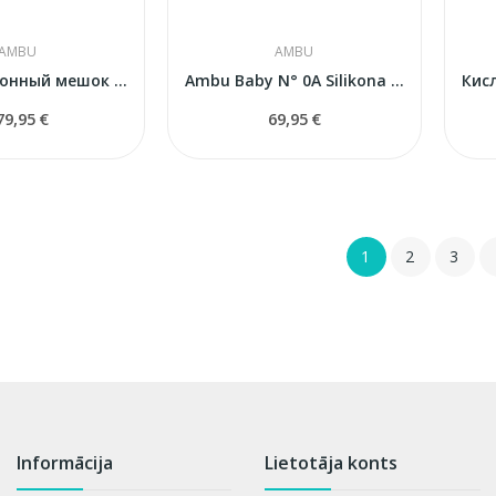
AMBU
AMBU
Реанимационный мешок Ambu Mark IV Baby...
Ambu Baby N° 0A Silikona sejas maska...
79,95 €
69,95 €
1
2
3
Informācija
Lietotāja konts