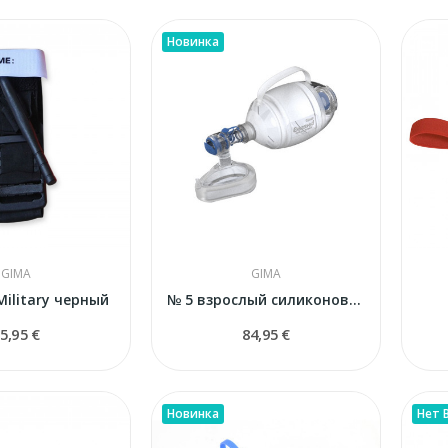
Новинка
GIMA
GIMA
Military черный
№ 5 взрослый силиконовый реанимационный мешок с...
5,95 €
84,95 €
Новинка
Нет 