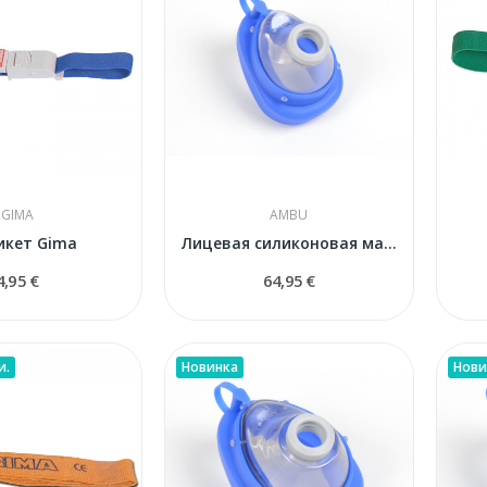
GIMA
AMBU
икет Gima
Лицевая силиконовая маска Ambu N° 2 (детская)
4,95 €
64,95 €
и.
Новинка
Нови