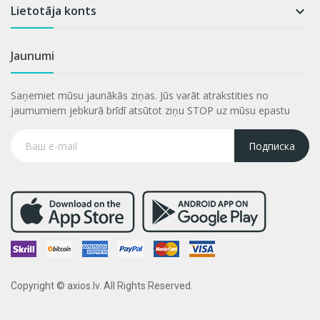
Lietotāja konts

Jaunumi
Saņemiet mūsu jaunākās ziņas. Jūs varāt atrakstities no
jaumumiem jebkurā brīdī atsūtot ziņu STOP uz mūsu epastu
Подписка
Copyright © axios.lv. All Rights Reserved.