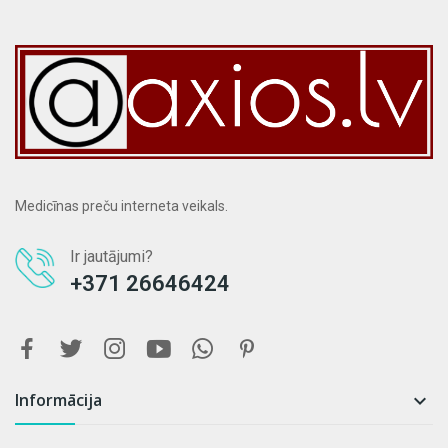
Medicīnas preču interneta veikals.
Ir jautājumi?
+371 26646424
Informācija
