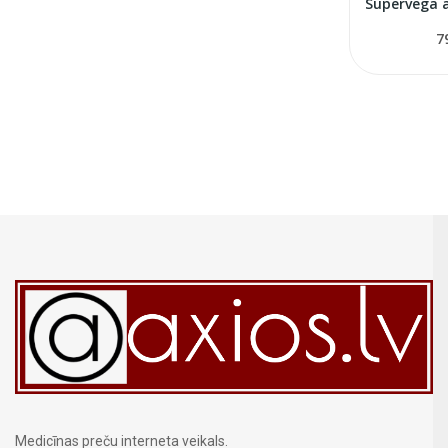
7
Medicīnas preču interneta veikals.