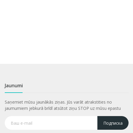
Jaunumi
Saņemiet mūsu jaunākās ziņas. Jūs varāt atrakstities no
jaumumiem jebkurā brīdī atsūtot ziņu STOP uz mūsu epastu
Подписка