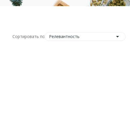

Релевантность
Сортировать по: