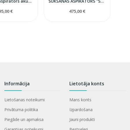
Supervega aspirators akumulatora
SŪKŠANAS ASPIRATORS "SUPER VEGA UZ RATIŅIEM"
95,00 €
475,00 €
Informācija
Lietotāja konts
Lietošanas noteikumi
Mans konts
Privātuma politika
Izpardošana
Piegāde un apmaksa
Jauni produkti
Garantijas noteikumi
Bestseleri