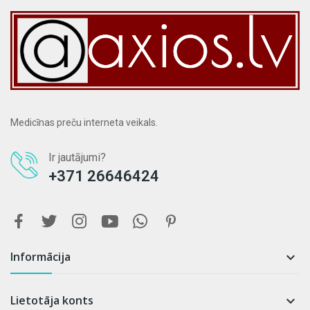
Medicīnas preču interneta veikals.
Ir jautājumi?
+371 26646424
Informācija

Lietotāja konts
