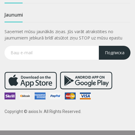
Jaunumi
Saņemiet mūsu jaunākās ziņas. Jūs varāt atrakstities no
jaumumiem jebkurā brīdī atsūtot ziņu STOP uz mūsu epastu
Подписка
Copyright © axios.lv. All Rights Reserved.