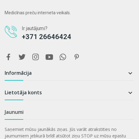
Medicīnas preču interneta veikals.
Ir jautājumi?
+371 26646424
Informācija

Lietotāja konts

Jaunumi
Saņemiet mūsu jaunākās ziņas. Jūs varāt atrakstities no
jaumumiem jebkurā brīdī atsūtot ziņu STOP uz mūsu epastu