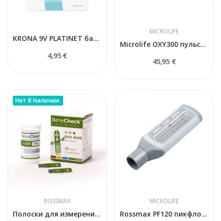
MICROLIFE
KRONA 9V PLATINET батарея
Microlife OXY300 пульсоксиметр
4,95 €
45,95 €
Нет В Наличии.
ROSSMAX
MICROLIFE
Полоски для измерения кислотности крови
Rossmax PF120 пикфлоуметр для взролых