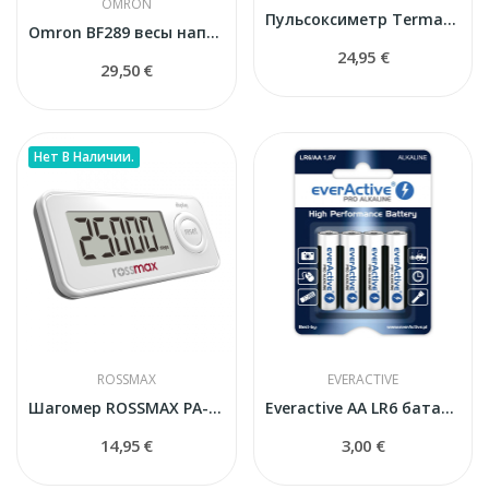
OMRON
Пульсоксиметр Termax CMS50D
Omron BF289 весы напольные
24,95 €
29,50 €
Нет В Наличии.
ROSSMAX
EVERACTIVE
Шагомер ROSSMAX PA-S20
Everactive AA LR6 батарейки
14,95 €
3,00 €