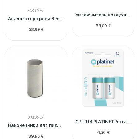
ROSSMAX
Увлажнитель воздуха c ионизатором KROKUS
Анализатор крови BeneCheck Plus (3in1)
55,00 €
68,99 €
AXIOS.LV
C / LR14 PLATINET батарейки
Наконечники для пикфлометра 100 шт.
4,50 €
39,95 €