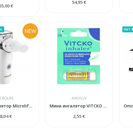
54,95 €
65,00 €
и.
Нет 
CROLIFE
AXIOS.LV
MESH Ингалятор Microlife NEB800
Мини ингалятор VITCKO с эфирными маслами
8,04 €
2,55 €