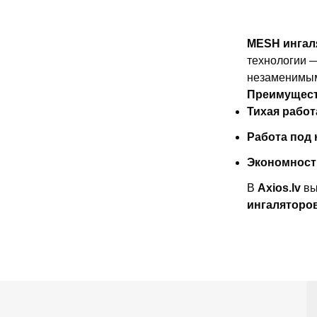
MESH ингал
технологии 
незаменимым
Преимущест
Тихая работ
Работа под 
Экономност
В
Axios.lv
вы
ингаляторо