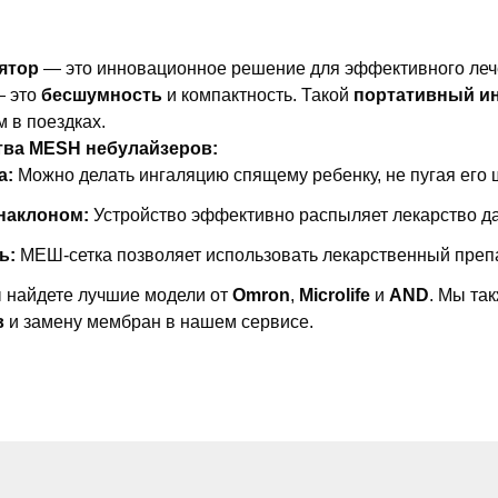
ятор
— это инновационное решение для эффективного леч
— это
бесшумность
и компактность. Такой
портативный и
 в поездках.
ва MESH небулайзеров:
а:
Можно делать ингаляцию спящему ребенку, не пугая его
наклоном:
Устройство эффективно распыляет лекарство да
ь:
МЕШ-сетка позволяет использовать лекарственный препа
 найдете лучшие модели от
Omron
,
Microlife
и
AND
. Мы та
в
и замену мембран в нашем сервисе.