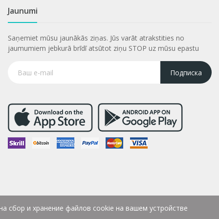
Jaunumi
Saņemiet mūsu jaunākās ziņas. Jūs varāt atrakstities no
jaumumiem jebkurā brīdī atsūtot ziņu STOP uz mūsu epastu
Подписка
на сбор и хранение файлов cookie на вашем устройстве