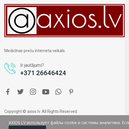
Medicīnas preču interneta veikals.
Ir jautājumi?
+371 26646424
Copyright © axios.lv. All Rights Reserved.
AXIOS.LV использует файлы cookie и системы аналитики. Ес