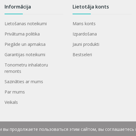
Informācija
Lietotāja konts
Lietošanas noteikumi
Mans konts
Privātuma politika
Izpardošana
Piegāde un apmaksa
Jauni produkti
Garantijas noteikumi
Bestseleri
Tonometru inhalatoru
remonts
Sazināties ar mums
Par mums
Veikals
ли вы продолжаете пользоваться этим сайтом, вы соглашаетесь 