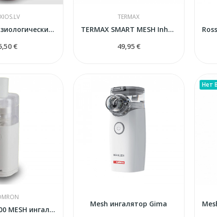
XIOS.LV
TERMAX
Раствор физиологический для гигиены носа
TERMAX SMART MESH Inhalators
5,50 €
49,95 €
Нет 
OMRON
Mesh ингалятор Gima
MicroAir U100 MESH ингалятор