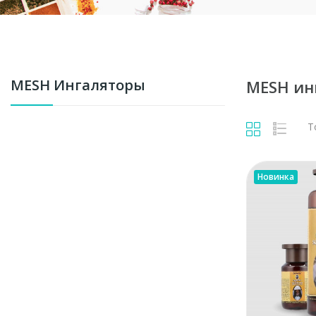
MESH Ингаляторы
MESH ин
Т
Новинка