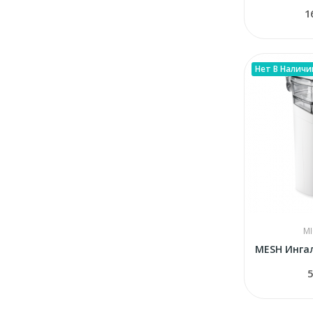
1
Нет В Наличи
MI
5