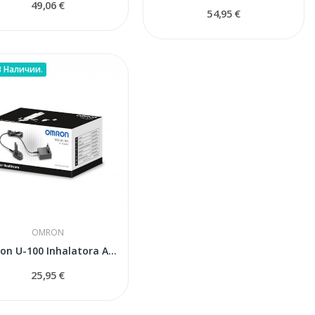
49,06 €
54,95 €
В Наличии.
OMRON
Omron U-100 Inhalatora Adapters AC (NEB-FC-10E)
25,95 €