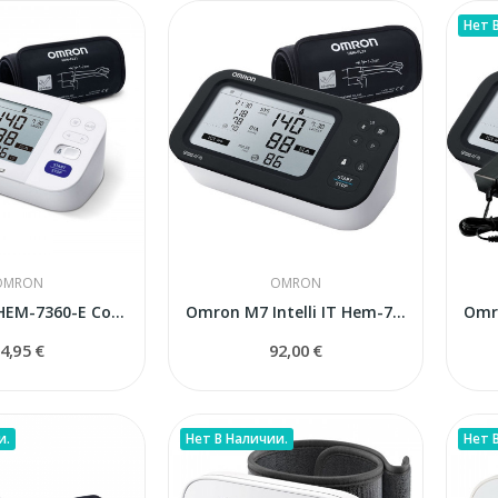
Нет 
OMRON
OMRON
Omron M6 HEM-7360-E Comfort тонометр с адаптером
Omron M7 Intelli IT Hem-7380T1 тонометр
4,95 €
92,00 €
и.
Нет В Наличии.
Нет 