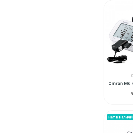
9
Нет В Наличи