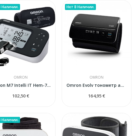
В Наличии.
Нет В Наличии.
OMRON
OMRON
Omron M7 Intelli IT Hem-7380T1 тонометр с...
Omron Evolv тонометр автоматический
102,50 €
164,95 €
В Наличии.