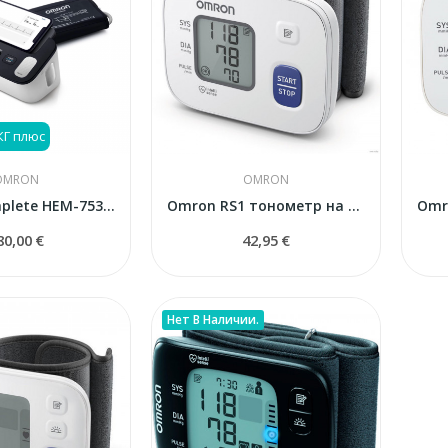
КГ плюс
OMRON
OMRON
Omron Complete HEM-7530T-E3
Omron RS1 тонометр на запястье
80,00 €
42,95 €
Нет В Наличии.