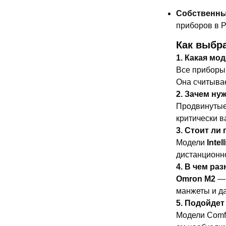
Собственны
приборов в Р
Как выбр
1. Какая мо
Все приборы
Она считывае
2. Зачем ну
Продвинутые
критически в
3. Стоит ли
Модели
Intell
дистанционно
4. В чем ра
Omron M2
— 
манжеты и да
5. Подойдет
Модели Comfo