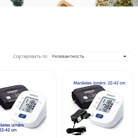

Релевантность
Сортировать по: