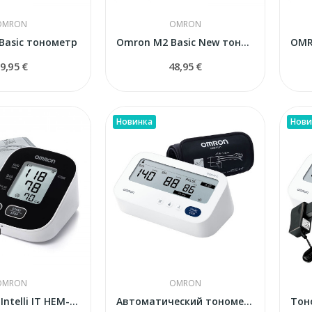
OMRON
OMRON
Basic тонометр
Omron M2 Basic New тонометр с адаптером
9,95 €
48,95 €
Новинка
Нови
OMRON
OMRON
OMRON M2 Intelli IT HEM-7143T1-EBK тонометр...
Автоматический тонометр OMRON M3 Comfort AFib...