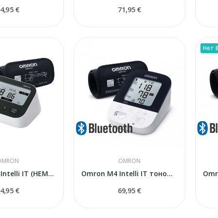
4,95 €
71,95 €
Нет 
OMRON
OMRON
OMRON M4 Intelli IT (HEM-7196T1-FLE)...
Omron M4 Intelli IT тонометр автоматический
4,95 €
69,95 €