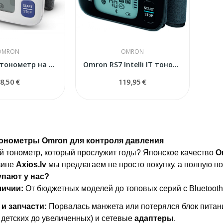
OMRON
OMRON
Omron RS4 тонометр на запястье
Omron RS7 Intelli IT тонометр на запястье
8,50 €
119,95 €
онометры Omron для контроля давления
й тонометр, который прослужит годы? Японское качество
O
зине
Axios.lv
мы предлагаем не просто покупку, а полную п
пают у нас?
личии:
От бюджетных моделей до топовых серий с Bluetooth
и запчасти:
Порвалась манжета или потерялся блок питани
 детских до увеличенных) и сетевые
адаптеры
.