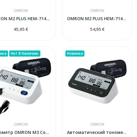
OMRON
OMRON
OMRON M2 PLUS HEM-7146-E тонометр автоматический
OMRON M2 PLUS HEM-7146-E тонометр...
45,95 €
54,95 €
нка
Нет В Наличии.
Новинка
OMRON
OMRON
Тонометр OMRON M3 Comfort AFib (HEM-7196-FLE) с...
Автоматический тонометр Omron M4 Intelli IT...