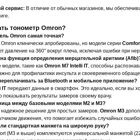
й сервис:
В отличие от обычных магазинов, мы обеспечив
иге.
ать тонометр Omron?
дель Omron самая точная?
 Omron клинически апробированы, но модели серии
Comfort
т давление на 360° вокруг плеча, исключая ошибки при не
жна функция определения мерцательной аритмии (Afib)
 модели, такие как
Omron M7 Intelli IT
, способны распознав
ажно для профилактики инсульта и своевременного обращен
 переплачивать за Bluetooth и мобильное приложение?
i IT
передают данные в смартфон. Это идеально, если вы хо
 показывать результаты замеров своему врачу.
зница между базовыми моделями M2 и M3?
надежное решение для простых замеров.
Omron M3
допол
тчиком движения, что помогает избежать случайных ошибок
 ли стандартная манжета на широкую руку?
rt (M3 и выше) комплектуются универсальной манжетой (22