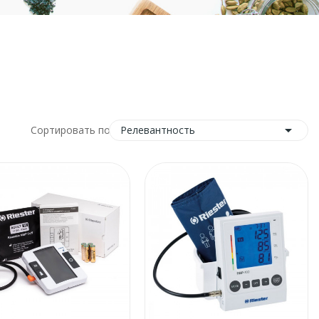

Релевантность
Сортировать по: