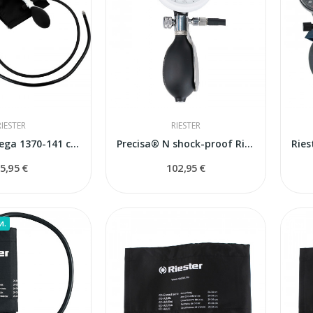
RIESTER
RIESTER
Riester e-mega 1370-141 сфигмоманометр
Precisa® N shock-proof Riester sfigmomanometrs
5,95 €
102,95 €
и.