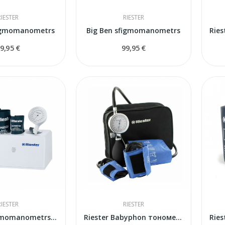
RIESTER
RIESTER
figmomanometrs
Big Ben sfigmomanometrs
9,95 €
99,95 €
RIESTER
RIESTER
Riester sfigmomanometrs komplekts 1372
Riester Babyphon тонометр для детей