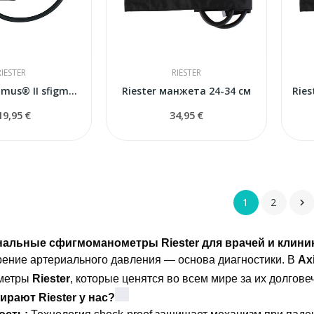
RIESTER
RIESTER
Riester minimus® II sfigmomanometr
Riester манжета 24-34 см
19,95 €
34,95 €
1
2

альные сфигмоманометры Riester для врачей и клини
рение артериального давления — основа диагностики. В
Axi
метры
Riester
, которые ценятся во всем мире за их долгов
рают Riester у нас?