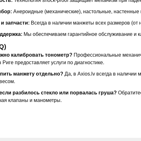
ость:
Технология
shock-proof
защищает механизм при паде
бор:
Анероидные (механические), настольные, настенные
и запчасти:
Всегда в наличии манжеты всех размеров (от н
ддержка:
Мы обеспечиваем гарантийное обслуживание и к
Q)
ужно калибровать тонометр?
Профессиональные механичес
 Риге предоставляет услуги по диагностике.
упить манжету отдельно?
Да, в Axios.lv всегда в наличии
весом.
 если разбилось стекло или порвалась груша?
Обратитес
ючая клапаны и манометры.