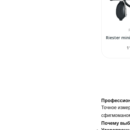
1
Профессион
Точное изме
сфигмомано
Почему выби