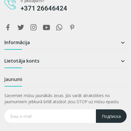
Ir jautājumi?
+371 26646424
Informācija

Lietotāja konts

Jaunumi
Saņemiet mūsu jaunākās ziņas. Jūs varāt atrakstities no
jaumumiem jebkurā brīdī atsūtot ziņu STOP uz mūsu epastu
Подписка