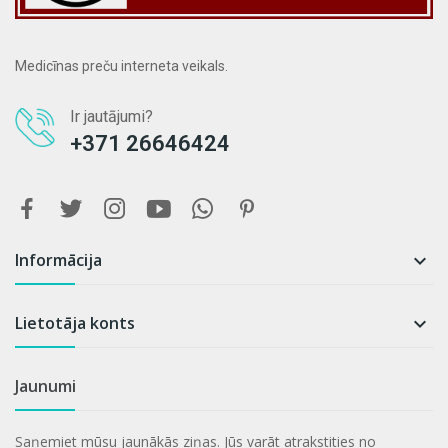
Medicīnas preču interneta veikals.
Ir jautājumi?
+371 26646424
Informācija

Lietotāja konts

Jaunumi
Saņemiet mūsu jaunākās ziņas. Jūs varāt atrakstities no