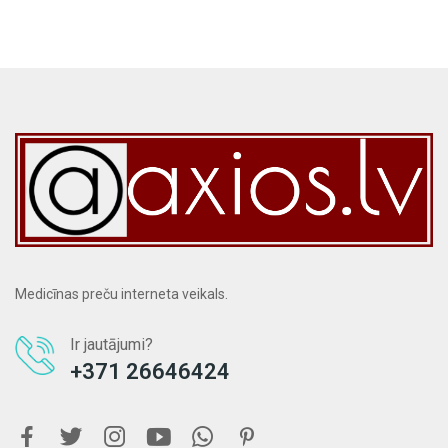
Medicīnas preču interneta veikals.
Ir jautājumi?
+371 26646424