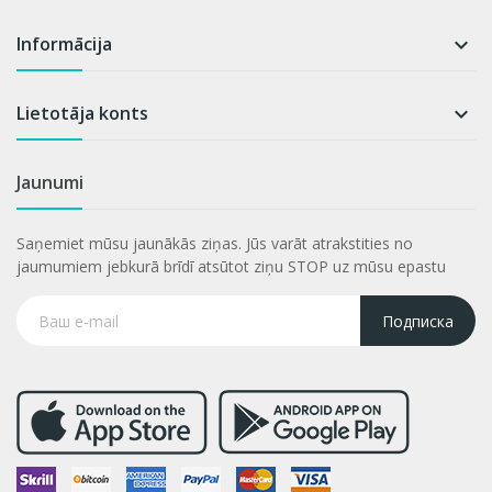
Informācija

Lietotāja konts

Jaunumi
Saņemiet mūsu jaunākās ziņas. Jūs varāt atrakstities no
jaumumiem jebkurā brīdī atsūtot ziņu STOP uz mūsu epastu
Подписка