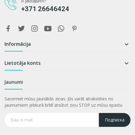
Ir jautājumi?
+371 26646424
Informācija

Lietotāja konts

Jaunumi
Saņemiet mūsu jaunākās ziņas. Jūs varāt atrakstities no
jaumumiem jebkurā brīdī atsūtot ziņu STOP uz mūsu epastu
Подписка