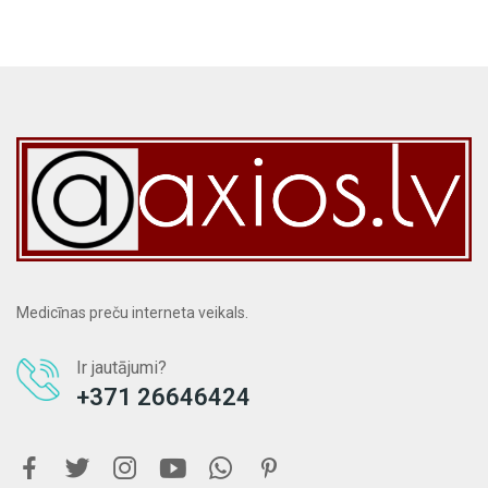
Medicīnas preču interneta veikals.
Ir jautājumi?
+371 26646424