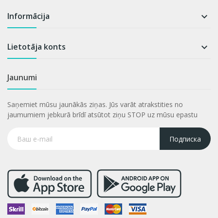
Informācija

Lietotāja konts

Jaunumi
Saņemiet mūsu jaunākās ziņas. Jūs varāt atrakstities no
jaumumiem jebkurā brīdī atsūtot ziņu STOP uz mūsu epastu
Подписка