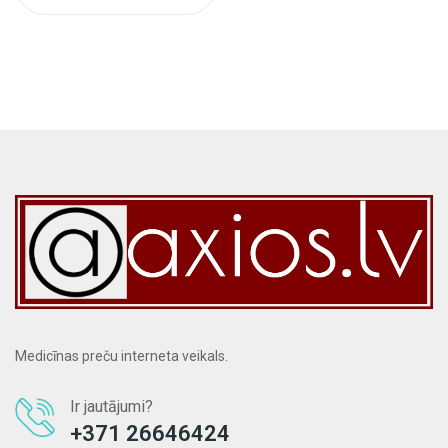
Medicīnas preču interneta veikals.
Ir jautājumi?
+371 26646424