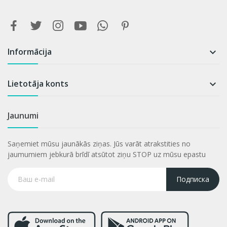
Informācija

Lietotāja konts

Jaunumi
Saņemiet mūsu jaunākās ziņas. Jūs varāt atrakstities no
jaumumiem jebkurā brīdī atsūtot ziņu STOP uz mūsu epastu
Подписка