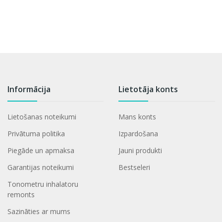
Informācija
Lietotāja konts
Lietošanas noteikumi
Mans konts
Privātuma politika
Izpardošana
Piegāde un apmaksa
Jauni produkti
Garantijas noteikumi
Bestseleri
Tonometru inhalatoru
remonts
Sazināties ar mums