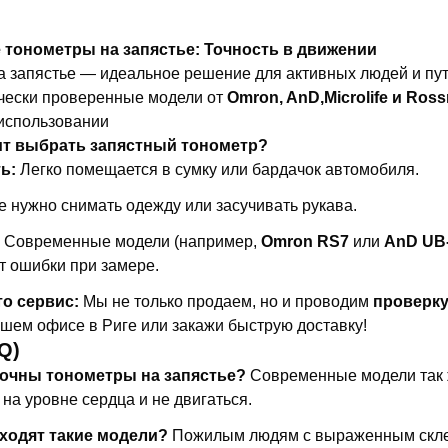
тонометры на запястье: Точность в движении
а запястье — идеальное решение для активных людей и пу
ически проверенные модели от
Omron, AnD,Microlife и Ros
использовании
ит выбрать запястный тонометр?
ь:
Легко помещается в сумку или бардачок автомобиля.
 нужно снимать одежду или засучивать рукава.
Современные модели (например,
Omron RS7
или
AnD UB
т ошибки при замере.
то сервис:
Мы не только продаем, но и проводим
проверку
шем офисе в Риге или закажи быструю доставку!
Q)
точны тонометры на запястье?
Современные модели так ж
 на уровне сердца и не двигаться.
ходят такие модели?
Пожилым людям с выраженным склер