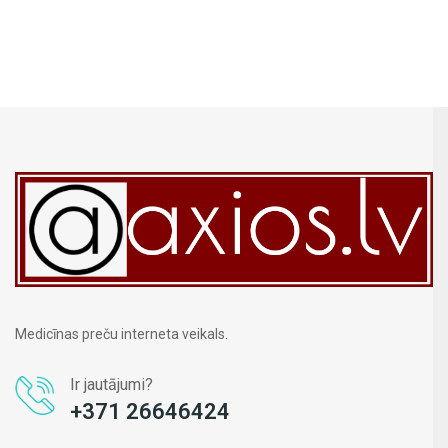
Medicīnas preču interneta veikals.
Ir jautājumi?
+371 26646424