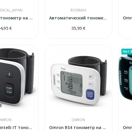
DICAL, JAPAN
ROSSMAX
AnD UB 543 тонометр на запястье
Автоматический тонометр на запястье Rossmax S150
4,95 €
35,95 €
Нет 
OMRON
OMRON
Omron RS3 intelli IT тонометр на запястье
Omron RS4 тонометр на запястье