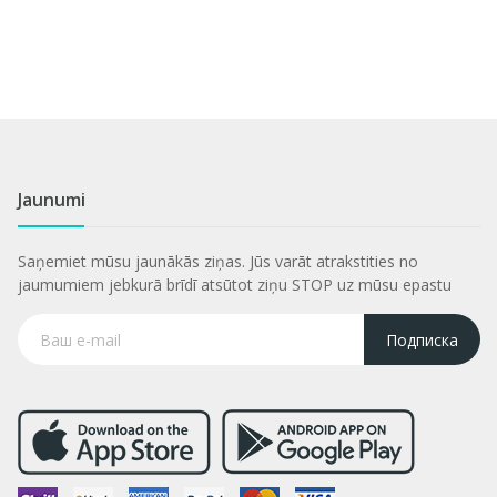
Jaunumi
Saņemiet mūsu jaunākās ziņas. Jūs varāt atrakstities no
jaumumiem jebkurā brīdī atsūtot ziņu STOP uz mūsu epastu
Подписка