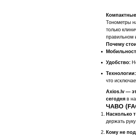
Компактные 
Тонометры н
только клин
правильном 
Почему сто
Мобильност
Удобство:
Не
Технологии:
что исключае
Axios.lv — э
сегодня
в на
ЧАВО (FA
Насколько 
держать руку
Кому не под