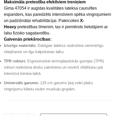
Maksimāla pretestība efektīviem treniņiem
Gima 47054 ir augstas kvalitātes lateksa caurulītes
espanders, kas paredzēts intensīviem spēka vingrojumiem
un padziļinātai rehabilitācijai. Pateicoties
X-
Heavy
pretestības līmenim, tas ir piemērots lietotājiem ar
labu fizisko sagatavotību.
Galvenās priekšrocības:
Izturīgs materiāls:
Dabīgais latekss nodrošina vienmērīgu
stiepšanos un ilgu kalpošanas laiku.
TPR rokturi:
Ergonomiskie termoplastiskās gumijas (TPR)
rokturi nodrošina drošu satvērienu un novērš slīdēšanu pat
intensīva treniņa laikā.
Universāls garums:
125 cm garums ļauj veikt plašu
vingrojumu klāstu visām muskuļu grupām.