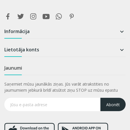
Informācija

Lietotāja konts

Jaunumi
Saņemiet mūsu jaunākās ziņas. Jūs varāt atrakstities no
jaumumiem jebkurā brīdī atsūtot ziņu STOP uz mūsu epastu
Abonēt