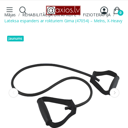
0
Mājas
REHABILITĀCIJA UN APRŪPE
FIZIOTERAPIJA
Lateksa espanders ar rokturiem Gima (47054) – Melns, X-Heavy
Jaunums