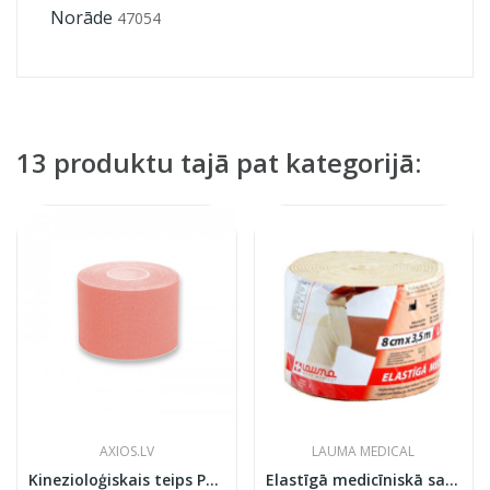
Norāde
47054
13 produktu tajā pat kategorijā:
AXIOS.LV
LAUMA MEDICAL
Kinezioloģiskais teips PRO 5см x 5м
Elastīgā medicīniskā saite Lauma Medical modelis 5