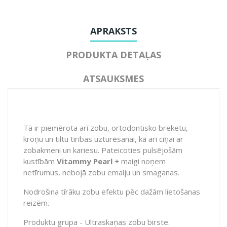
APRAKSTS
PRODUKTA DETAĻAS
ATSAUKSMES
Tā ir piemērota arī zobu, ortodontisko breketu,
kroņu un tiltu tīrības uzturēsanai, kā arī cīņai ar
zobakmeni un kariesu. Pateicoties pulsējošām
kustībām
Vitammy Pearl +
maigi noņem
netīrumus, nebojā zobu emalju un smaganas.
Nodrošina tīrāku zobu efektu pēc dažām lietošanas
reizēm.
Produktu grupa - Ultraskaņas zobu birste.