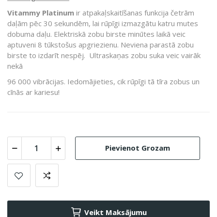
Vitammy Platinum
ir atpakaļskaitīšanas funkcija četrām
daļām pēc 30 sekundēm, lai rūpīgi izmazgātu katru mutes
dobuma daļu. Elektriskā zobu birste minūtes laikā veic
aptuveni 8 tūkstošus apgriezienu. Neviena parastā zobu
birste to izdarīt nespēj.
Ultraskaņas zobu suka veic vairāk
nekā
96 000 vibrācijas. Iedomājieties, cik rūpīgi tā tīra zobus un
cīnās ar kariesu!
Pievienot Grozam
Veikt Maksājumu