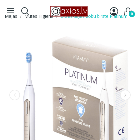
0
Mājas
Mutes Higiēna
Ultraskaņas zobu birste Platinum