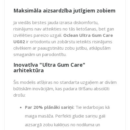
Maksimāla aizsardzība jutīgiem zobiem
Ja viedās birstes jauda izraisa diskomfortu,
risinājums nav atteikties no tās lietošanas, bet gan
izvēlēties pareizo uzgali.
Oclean Ultra Gum Care
UG02
ir ortodontu un zobārstu ieteikts risinājums
cilvēkiem ar paaugstinātu zobu jutību, atkāpušām
smaganām un parodontītu.
Inovatīva "Ultra Gum Care"
arhitektūra
Šis modelis atšķiras no standarta uzgaļiem ar divām
būtiskām inovācijām, kas padara tīrīšanu absolūti
drošu:
Par 20% plānāki sariņi:
Tie iedarbojas kā
maiga masāža. Perfekti gludie sariņu gali
aizsargā zobu kakliņus no nodiluma un