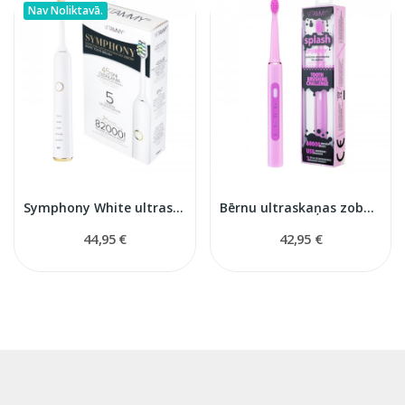
Nav Noliktavā.
Symphony White ultraskaņas zobu birste
Bērnu ultraskaņas zobu birste Splash
44,95 €
42,95 €