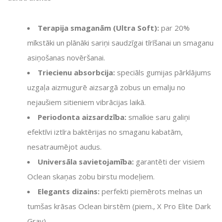
Terapija smaganām (Ultra Soft):
par 20%
mīkstāki un plānāki sariņi saudzīgai tīrīšanai un smaganu
asiņošanas novēršanai.
Triecienu absorbcija:
speciāls gumijas pārklājums
uzgaļa aizmugurē aizsargā zobus un emalju no
nejaušiem sitieniem vibrācijas laikā.
Periodonta aizsardzība:
smalkie saru galiņi
efektīvi iztīra baktērijas no smaganu kabatām,
nesatraumējot audus.
Universāla savietojamība:
garantēti der visiem
Oclean skaņas zobu birstu modeļiem.
Elegants dizains:
perfekti piemērots melnas un
tumšas krāsas Oclean birstēm (piem., X Pro Elite Dark
Gray).