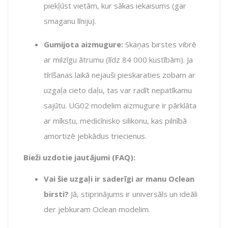
piekļūst vietām, kur sākas iekaisums (gar
smaganu līniju).
Gumijota aizmugure:
Skaņas birstes vibrē
ar milzīgu ātrumu (līdz 84 000 kustībām). Ja
tīrīšanas laikā nejauši pieskaraties zobam ar
uzgaļa cieto daļu, tas var radīt nepatīkamu
sajūtu. UG02 modelim aizmugure ir pārklāta
ar mīkstu, medicīnisko silikonu, kas pilnībā
amortizē jebkādus triecienus.
Bieži uzdotie jautājumi (FAQ):
Vai šie uzgaļi ir saderīgi ar manu Oclean
birsti?
Jā, stiprinājums ir universāls un ideāli
der jebkuram Oclean modelim.