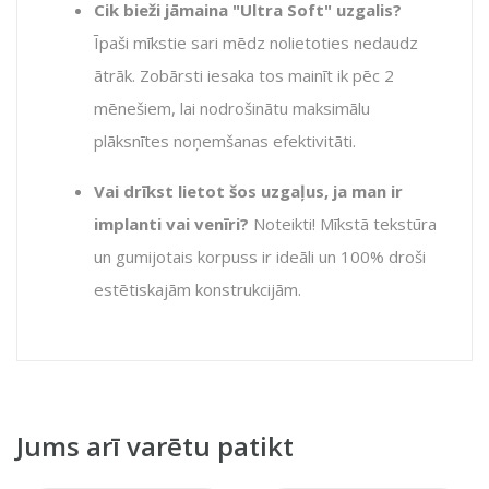
Cik bieži jāmaina "Ultra Soft" uzgalis?
Īpaši mīkstie sari mēdz nolietoties nedaudz
ātrāk. Zobārsti iesaka tos mainīt ik pēc 2
mēnešiem, lai nodrošinātu maksimālu
plāksnītes noņemšanas efektivitāti.
Vai drīkst lietot šos uzgaļus, ja man ir
implanti vai venīri?
Noteikti! Mīkstā tekstūra
un gumijotais korpuss ir ideāli un 100% droši
estētiskajām konstrukcijām.
Jums arī varētu patikt