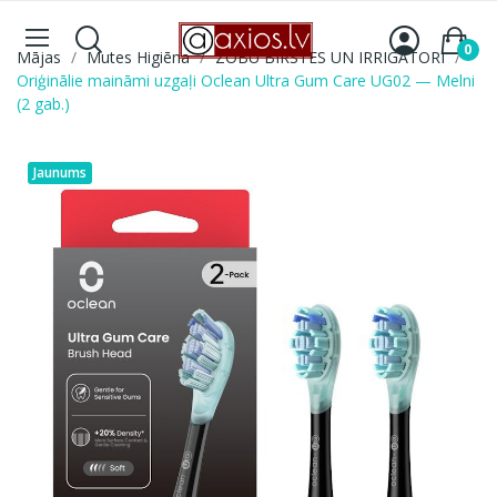
0
Mājas
Mutes Higiēna
ZOBU BIRSTES UN IRRIGATORI
Oriģinālie maināmi uzgaļi Oclean Ultra Gum Care UG02 — Melni
(2 gab.)
Jaunums