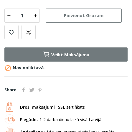
Pievienot Grozam
Veikt Maksājumu

Nav noliktavā.
Share
Droši maksājumi
SSL sertifikāts
Piegāde
1-2 darba dienu laikā visā Latvijā
Agriezšana
14 dienu preces atgriešanas iespēja