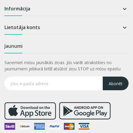
Informācija

Lietotāja konts

Jaunumi
Saņemiet mūsu jaunākās ziņas. Jūs varāt atrakstities no
jaumumiem jebkurā brīdī atsūtot ziņu STOP uz mūsu epastu
Abonēt