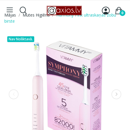
0
Mājas
Mutes Higiēna
Harmony Pink ultraskaņas zobu
birste
Nav Noliktavā.