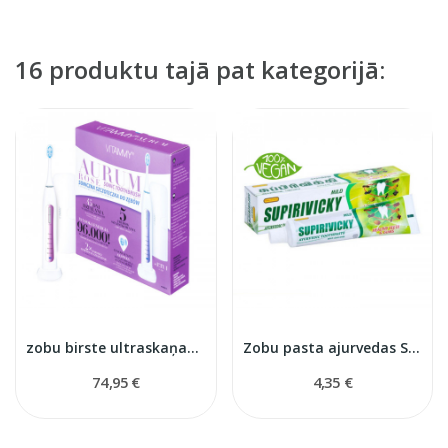
16 produktu tajā pat kategorijā:
zobu birste ultraskaņas Aurum Rose
Zobu pasta ajurvedas Supirivicki
74,95 €
4,35 €