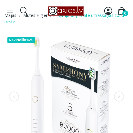
0
Mājas
Mutes Higiēna
Symphony White ultraskaņas zobu
birste
Nav Noliktavā.