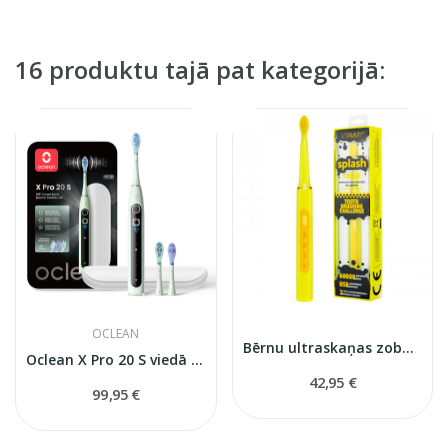
16 produktu tajā pat kategorijā:
OCLEAN
Bērnu ultraskaņas zobu birste Splash
Oclean X Pro 20 S viedā soniskā elektriskā zobu...
42,95 €
99,95 €