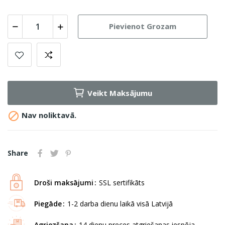
Pievienot Grozam
Veikt Maksājumu

Nav noliktavā.
Share
Droši maksājumi
SSL sertifikāts
Piegāde
1-2 darba dienu laikā visā Latvijā
Agriezšana
14 dienu preces atgriešanas iespēja