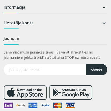
Informācija

Lietotāja konts

Jaunumi
Saņemiet mūsu jaunākās ziņas. Jūs varāt atrakstities no
jaumumiem jebkurā brīdī atsūtot ziņu STOP uz mūsu epastu
Abonēt