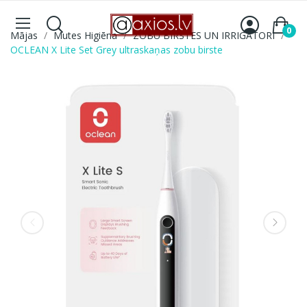
0
Mājas
Mutes Higiēna
ZOBU BIRSTES UN IRRIGATORI
OCLEAN X Lite Set Grey ultraskaņas zobu birste