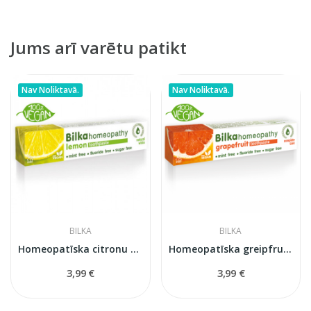
Jums arī varētu patikt
Nav Noliktavā.
Nav Noliktavā.
BILKA
BILKA
Homeopatīska citronu zobu pasta
Homeopatīska greipfruta zobu pasta
3,99 €
3,99 €