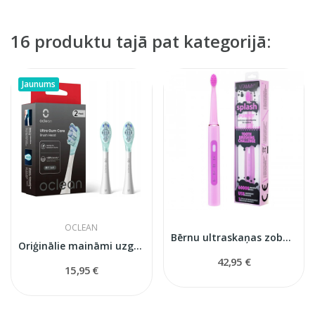
16 produktu tajā pat kategorijā:
Jaunums
OCLEAN
Bērnu ultraskaņas zobu birste Splash
Oriģinālie maināmi uzgaļi Oclean Ultra Gum Care...
42,95 €
15,95 €