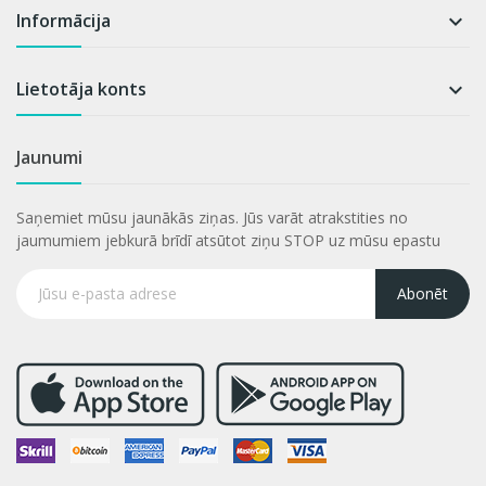
Informācija

Lietotāja konts

Jaunumi
Saņemiet mūsu jaunākās ziņas. Jūs varāt atrakstities no
jaumumiem jebkurā brīdī atsūtot ziņu STOP uz mūsu epastu
Abonēt