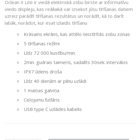
Oclean X Lite ir viedā elektriskā zobu birste ar informatīvu
viedo displeju, kas reāllaikā var izsekot jūsu tīrīšanas datiem
uzreiz parādīt tīrīšanas rezultātus un norādīt, kā to darīt
labāk, norādot, kur esat izlaidis tīrīšanu
Krāsains ekrāns, kas attēlo neiztīrītās zobu zonas
5 tīrīšanas režīmi
Līdz 72 000 kustību/min.
2min. gudrais taimeris, sadalīts 30sek. intervālos
IPX7 ūdens droša
Līdz 40 dienām ar pilnu uzlādi
1 maiņas galviņa
Ceļojumu futlāris
USB type C uzlādes kabelis