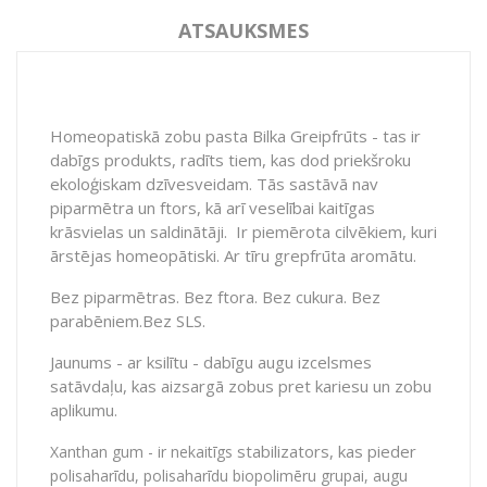
ATSAUKSMES
Homeopatiskā zobu pasta Bilka Greipfrūts - tas ir
dabīgs produkts, radīts tiem, kas dod priekšroku
ekoloģiskam dzīvesveidam. Tās sastāvā nav
piparmētra un ftors, kā arī veselībai kaitīgas
krāsvielas un saldinātāji.
Ir piemērota cilvēkiem, kuri
ārstējas homeopātiski. Ar tīru grepfrūta aromātu.
Bez piparmētras. Bez ftora. Bez cukura. Bez
parabēniem.Bez SLS.
Jaunums - ar ksilītu - dabīgu augu izcelsmes
satāvdaļu, kas aizsargā zobus pret kariesu un zobu
aplikumu.
stabilizators, kas pieder
Xanthan gum -
ir nekaitīgs
polisaharīdu, polisaharīdu biopolimēru grupai, augu