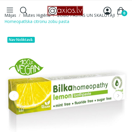
0
Mājas
Mutes Higiēna
ZOBU PASTAS UN SKALOTĀJI
Homeopatīska citronu zobu pasta
Nav Noliktavā.