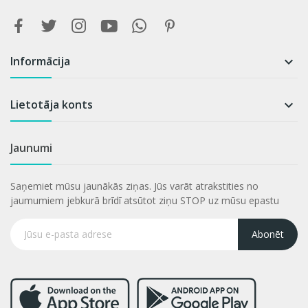
Informācija

Lietotāja konts

Jaunumi
Saņemiet mūsu jaunākās ziņas. Jūs varāt atrakstities no
jaumumiem jebkurā brīdī atsūtot ziņu STOP uz mūsu epastu
Abonēt