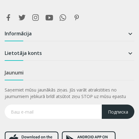
Informācija

Lietotāja konts

Jaunumi
Saņemiet mūsu jaunākās ziņas. Jūs varāt atrakstities no
jaumumiem jebkurā brīdī atsūtot ziņu STOP uz mūsu epastu
Подписка