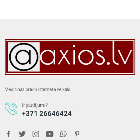
Medicīnas preču interneta veikals.
Ir jautājumi?
+371 26646424