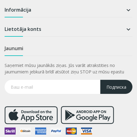
Informācija

Lietotāja konts

Jaunumi
Saņemiet mūsu jaunākās ziņas. Jūs varāt atrakstities no
jaumumiem jebkurā brīdī atsūtot ziņu STOP uz mūsu epastu
Подписка