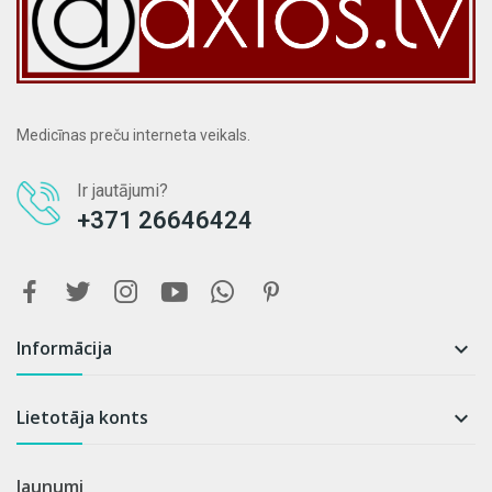
Medicīnas preču interneta veikals.
Ir jautājumi?
+371 26646424
Informācija

Lietotāja konts

Jaunumi