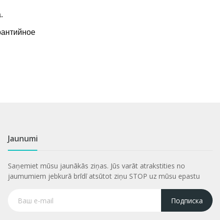
.
рантийное
Jaunumi
Saņemiet mūsu jaunākās ziņas. Jūs varāt atrakstities no
jaumumiem jebkurā brīdī atsūtot ziņu STOP uz mūsu epastu
Подписка