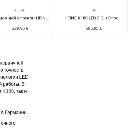
HEINE
HEINE
Карманный отоскоп HEINE Mini 3000 F.O., синий...
HEINE K180 LED F.O. (Отоскоп) — Премиальный...
329,95 €
695,95 €
 первичной
ю точность:
хнологии LED
й работы. В
и
K180
, так и
 в Германии.
точного