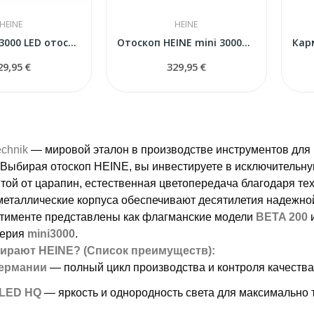
HEINE
HEINE
HEINE MINI 3000 LED отоскоп D-008.70.110 черный
Отоскоп HEINE mini 3000® LED (D-008.70.210) с...
29,95 €
329,95 €
chnik
— мировой эталон в производстве инструментов для
 Выбирая отоскоп HEINE, вы инвестируете в исключительну
той от царапин, естественная цветопередача благодаря те
металлические корпуса обеспечивают десятилетия надежно
тименте представлены как флагманские модели
BETA 200
серия
mini3000
.
ирают HEINE? (Список преимуществ):
Германии
— полный цикл производства и контроля качества
 LED HQ
— яркость и однородность света для максимально 