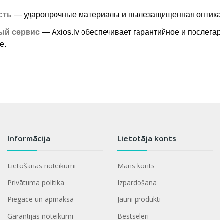
сть
— ударопрочные материалы и пылезащищенная оптика
ый сервис
— Axios.lv обеспечивает гарантийное и послега
е.
Informācija
Lietotāja konts
Lietošanas noteikumi
Mans konts
Privātuma politika
Izpardošana
Piegāde un apmaksa
Jauni produkti
Garantijas noteikumi
Bestseleri