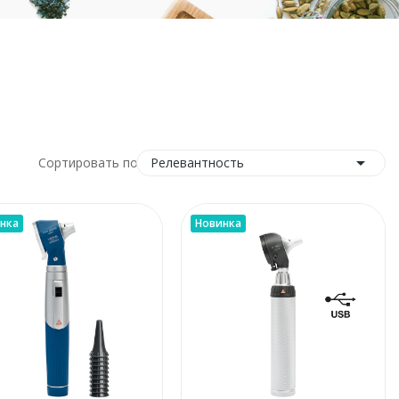

Релевантность
Сортировать по:
нка
Новинка