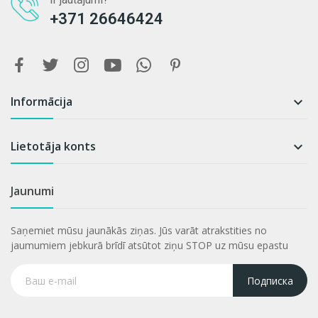
+371 26646424
Informācija

Lietotāja konts

Jaunumi
Saņemiet mūsu jaunākās ziņas. Jūs varāt atrakstities no
jaumumiem jebkurā brīdī atsūtot ziņu STOP uz mūsu epastu
Подписка