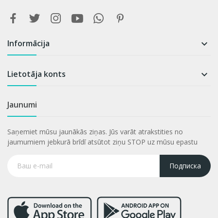
Informācija

Lietotāja konts

Jaunumi
Saņemiet mūsu jaunākās ziņas. Jūs varāt atrakstities no
jaumumiem jebkurā brīdī atsūtot ziņu STOP uz mūsu epastu
Подписка