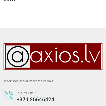
Medicīnas preču interneta veikals.
Ir jautājumi?
+371 26646424