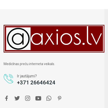
Medicīnas preču interneta veikals.
Ir jautājumi?
+371 26646424