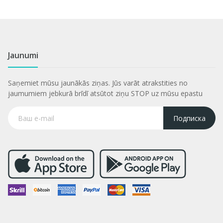
Jaunumi
Saņemiet mūsu jaunākās ziņas. Jūs varāt atrakstities no
jaumumiem jebkurā brīdī atsūtot ziņu STOP uz mūsu epastu
Подписка