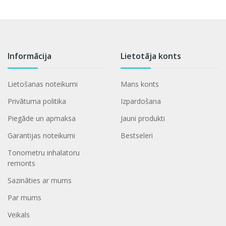
Informācija
Lietotāja konts
Lietošanas noteikumi
Mans konts
Privātuma politika
Izpardošana
Piegāde un apmaksa
Jauni produkti
Garantijas noteikumi
Bestseleri
Tonometru inhalatoru
remonts
Sazināties ar mums
Par mums
Veikals