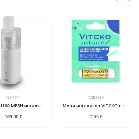
OMRON
AXIOS.LV
MicroAir U100 MESH ингалятор
Мини ингалятор VITCKO с эфирными маслами
165,00 €
2,55 €