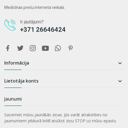
Medicīnas preču interneta veikals.
Ir jautājumi?
+371 26646424
Informācija

Lietotāja konts

Jaunumi
Saņemiet mūsu jaunākās ziņas. Jūs varāt atrakstities no
jaumumiem jebkurā brīdī atsūtot ziņu STOP uz mūsu epastu