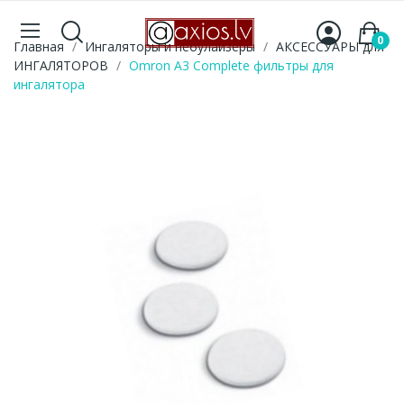
0
Главная
Ингаляторы и небулайзеры
АКСЕССУАРЫ для
ИНГАЛЯТОРОВ
Omron A3 Complete фильтры для
ингалятора