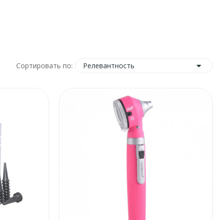

Релевантность
Сортировать по: