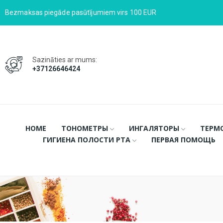
Bezmaksas piegāde pasūtījumiem virs 100 EUR
Sazināties ar mums:
+37126646424
HOME
ТОНОМЕТРЫ
ИНГАЛЯТОРЫ
ТЕРМ
ГИГИЕНА ПОЛОСТИ РТА
ПЕРВАЯ ПОМОЩЬ