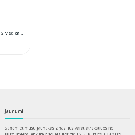
Oftalmoskops Nanoskop AUG Medical mēlns
Jaunumi
Saņemiet mūsu jaunākās ziņas. Jūs varāt atrakstities no
jaumumiem jebkurā brīdī atsūtot ziņu STOP uz mūsu epastu