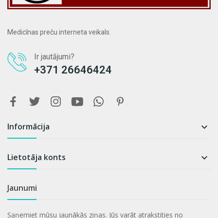
Medicīnas preču interneta veikals.
Ir jautājumi?
+371 26646424
Informācija

Lietotāja konts

Jaunumi
Saņemiet mūsu jaunākās ziņas. Jūs varāt atrakstities no