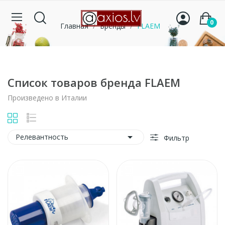
0
Главная
Бренды
FLAEM
Список товаров бренда FLAEM
Произведено в Италии

Релевантность
Фильтр