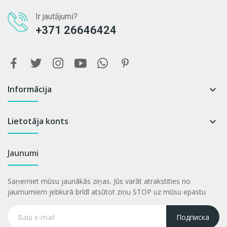
Ir jautājumi?
+371 26646424
Informācija

Lietotāja konts

Jaunumi
Saņemiet mūsu jaunākās ziņas. Jūs varāt atrakstities no
jaumumiem jebkurā brīdī atsūtot ziņu STOP uz mūsu epastu
Подписка