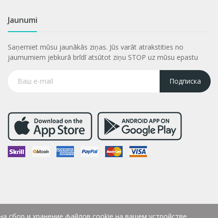
Jaunumi
Saņemiet mūsu jaunākās ziņas. Jūs varāt atrakstities no
jaumumiem jebkurā brīdī atsūtot ziņu STOP uz mūsu epastu
Подписка
на сбор и хранение файлов cookie на вашем устройстве