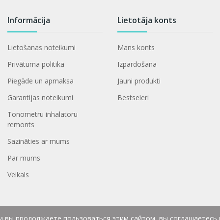
Informācija
Lietotāja konts
Lietošanas noteikumi
Mans konts
Privātuma politika
Izpardošana
Piegāde un apmaksa
Jauni produkti
Garantijas noteikumi
Bestseleri
Tonometru inhalatoru
remonts
Sazināties ar mums
Par mums
Veikals
ли вы продолжаете пользоваться этим сайтом, вы соглашаетесь 