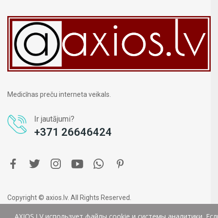
Medicīnas preču interneta veikals.
Ir jautājumi?
+371 26646424
Copyright © axios.lv. All Rights Reserved.
AXIOS.LV использует файлы cookie и системы аналитики. Ес