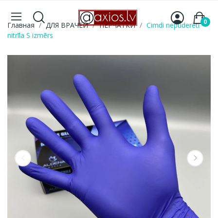
0
Главная
ДЛЯ ВРАЧЕЙ
ПЕРЧАТКИ
Cimdi nepūderēti
nitrīla S izmērs