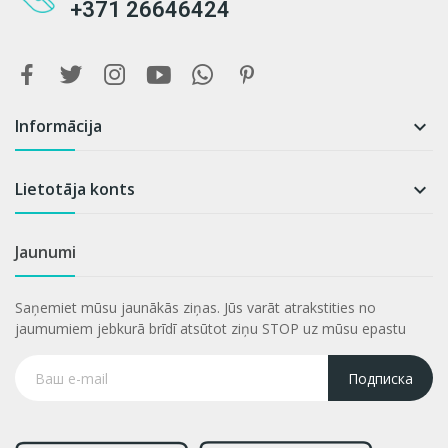
+371 26646424
Informācija

Lietotāja konts

Jaunumi
Saņemiet mūsu jaunākās ziņas. Jūs varāt atrakstities no
jaumumiem jebkurā brīdī atsūtot ziņu STOP uz mūsu epastu
Подписка