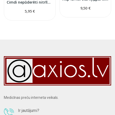
Cimdi nepūderēti nitrīla M izmērs
9,50 €
5,95 €
Medicīnas preču interneta veikals.
Ir jautājumi?