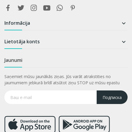
Informācija

Lietotāja konts

Jaunumi
Saņemiet mūsu jaunākās ziņas. Jūs varāt atrakstities no
jaumumiem jebkurā brīdī atsūtot ziņu STOP uz mūsu epastu
Подписка