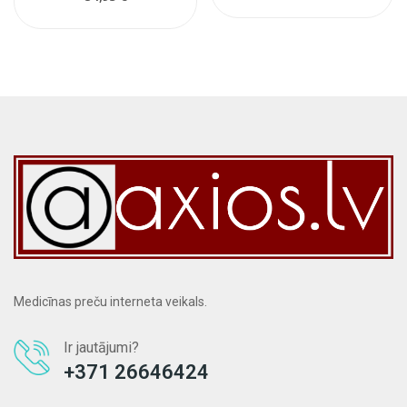
Medicīnas preču interneta veikals.
Ir jautājumi?
+371 26646424