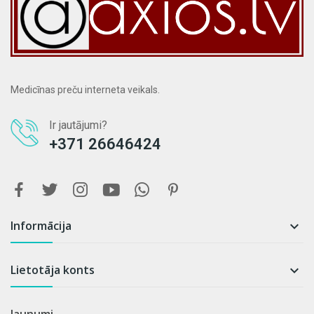
Medicīnas preču interneta veikals.
Ir jautājumi?
+371 26646424
Informācija

Lietotāja konts

Jaunumi