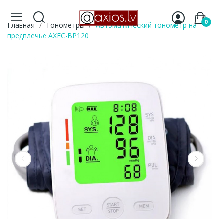
0
Главная
Тонометры
Автоматический тонометр на
предплечье AXFC-BP120