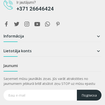
Ir jautājumi?
+371 26646424
Informācija

Lietotāja konts

Jaunumi
Saņemiet mūsu jaunākās ziņas. Jūs varāt atrakstities no
jaumumiem jebkurā brīdī atsūtot ziņu STOP uz mūsu epastu
Подписка