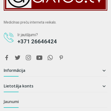
Medicīnas preču interneta veikals.
Ir jautājumi?
+371 26646424
Informācija

Lietotāja konts

Jaunumi