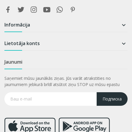
Informācija

Lietotāja konts

Jaunumi
Saņemiet mūsu jaunākās ziņas. Jūs varāt atrakstities no
jaumumiem jebkurā brīdī atsūtot ziņu STOP uz mūsu epastu
Подписка