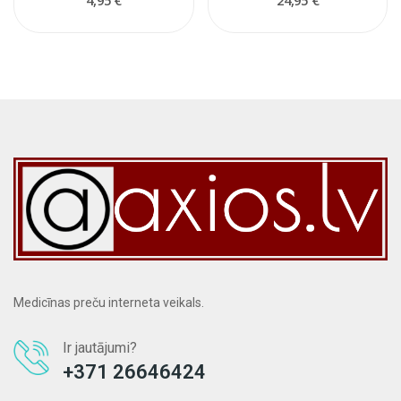
4,95 €
24,95 €
Medicīnas preču interneta veikals.
Ir jautājumi?
+371 26646424