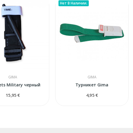
Нет В Наличии.
GIMA
GIMA
ets Military черный
Турникет Gima
15,95 €
4,95 €