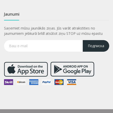
Jaunumi
Saņemiet mūsu jaunākās ziņas. Jūs varāt atrakstities no
jaumumiem jebkurā brīdī atsūtot ziņu STOP uz mūsu epastu
Подписка