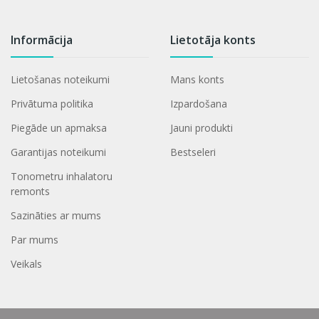
Informācija
Lietotāja konts
Lietošanas noteikumi
Mans konts
Privātuma politika
Izpardošana
Piegāde un apmaksa
Jauni produkti
Garantijas noteikumi
Bestseleri
Tonometru inhalatoru
remonts
Sazināties ar mums
Par mums
Veikals